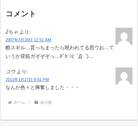
コメント
2ちゃ
より:
2007年3月28日 12:51 AM
酷スギル…貰っちまったら呪われてる思ウお…て
いうか背筋ガぞぞぞっ…ﾎﾟｶｰﾝ(゜Д゜)…
コウ
より:
2011年1月27日 8:01 PM
なんか色々と興奮しました・・・
ホーム
未分類