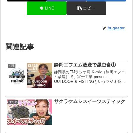
LINE
コピー
bugeater
関連記事
静岡エフエム放送で昆虫食①
料理
静岡県のFMラジオ局 K-mix（静岡エフエ
ム放送）で、富士工業 presents
OUTDOOR & FISHINGというラジオ番組
に二週にわたって出させていただきまし
た。今回はその第１回で12月25日放送分
です。
サクラケムシスイーツスティック
未分類