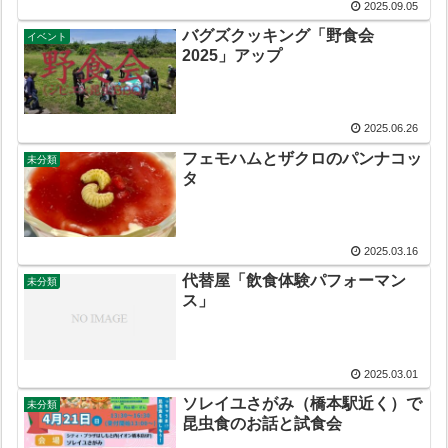
2025.09.05
バグズクッキング「野食会
イベント
2025」アップ
2025.06.26
フェモハムとザクロのパンナコッ
未分類
タ
2025.03.16
代替屋「飲食体験パフォーマン
未分類
ス」
2025.03.01
ソレイユさがみ（橋本駅近く）で
未分類
昆虫食のお話と試食会