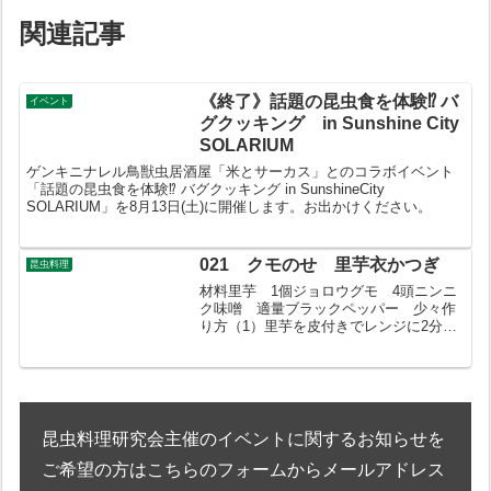
関連記事
《終了》話題の昆虫食を体験⁉ バ
イベント
グクッキング in Sunshine City
SOLARIUM
ゲンキニナレル鳥獣虫居酒屋「米とサーカス」とのコラボイベント
「話題の昆虫食を体験⁉ バグクッキング in SunshineCity
SOLARIUM」を8月13日(土)に開催します。お出かけください。
021 クモのせ 里芋衣かつぎ
昆虫料理
材料里芋 1個ジョロウグモ 4頭ニンニ
ク味噌 適量ブラックペッパー 少々作
り方（1）里芋を皮付きでレンジに2分か
ける。（2）ジョロウグモの腹部を使う。
頭胸部を切り離し、腹部を1分ほど茹で
る。（3）3枚に切った1枚にニンニク味
噌を薄く塗り、ジ...
昆虫料理研究会主催のイベントに関するお知らせを
ご希望の方はこちらのフォームからメールアドレス