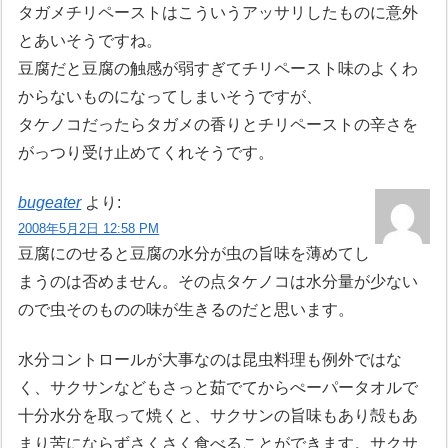
タガメチリペーストはこういうアッサリしたものに意外
とあいそうですね。
豆腐だと豆腐の触感が弱すぎてチリペースト味のよくわ
からないものになってしまいそうですが、
タケノコだったらタガメの香りとチリペーストの辛さを
がっつり受け止めてくれそうです。
bugeater
より:
2008年5月2日 12:58 PM
豆腐にのせると豆腐の水分が虫の旨味を薄めてし
まうのは否めません。その点タケノコは水分量が少ない
ので虫そのものの味が生きるのだと思います。
水分コントロールが大事なのは昆虫料理も例外ではな
く、サクサンなどもさっと茹でてからぺーパータオルで
十分水分を取って焼くと、サクサンの旨味もあり殻もあ
まり苦にならずさくさく食べることができます。サクサ