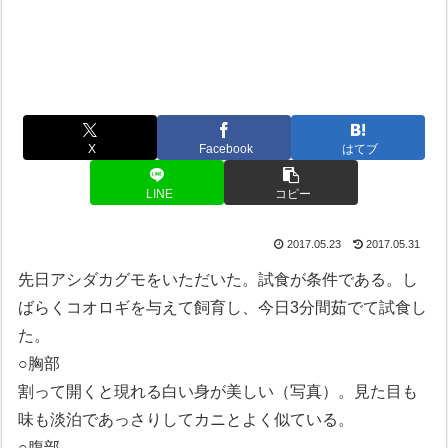
X
Facebook
はてブ
LINE
コピー
2017.05.23
2017.05.31
先日アシダカグモをいただいた。試食が条件である。し
ばらくコオロギを与えて飼育し、今日3分間茹でて試食し
た。
○胸部
割って開くと現れる白い身が美しい（写真）。見た目も
味も淡泊であっさりしてカニとよく似ている。
○腹部