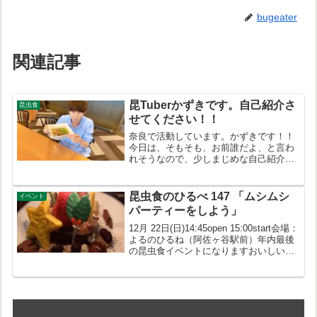
bugeater
関連記事
昆Tuberかずきです。自己紹介さ
昆虫食
せてください！！
奈良で活動しています。かずきです！！
今日は、そもそも、お前誰だよ、と言わ
れそうなので、少しまじめな自己紹介を
しようと思います。いま、近畿大学農学
部で環境について学んでいます。僕は15
歳の時に初めて虫を食べ始めました。た
昆虫食のひるべ 147 「ムシムシ
イベント
またまテレビを見ている...
パーティーをしよう」
12月 22日(日)14:45open 15:00start会場：
よるのひるね（阿佐ヶ谷駅前）年内最後
の昆虫食イベントになりますおいしい虫
ケーキを食べながら、おいしい虫の話を
しましょう！