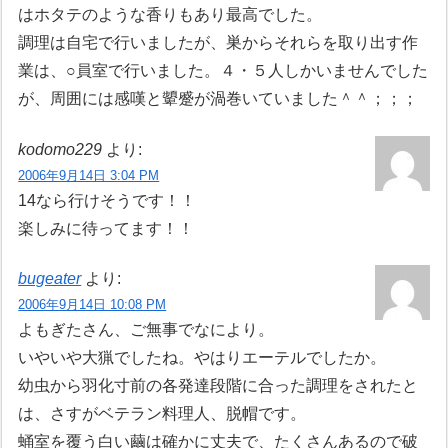
はホタテのような香りもあり最高でした。
調理は自宅で行いましたが、巣からそれらを取り出す作
業は、○員室で行いました。４・５人しかいませんでした
が、周囲には感嘆と顰蹙が渦巻いていました＾＾；；；
kodomo229
より:
2006年9月14日 3:04 PM
14なら行けそうです！！
楽しみに待ってます！！
bugeater
より:
2006年9月14日 10:08 PM
よもぎたさん、ご無事でなにより。
いやいや大猟でしたね。やはりエーテルでしたか。
幼虫から羽化寸前の各発達段階に合った調理をされたと
は、さすがベテラン料理人、脱帽です。
蛹室を覆う白い繭は確かに丈夫で、たくさんあるので破