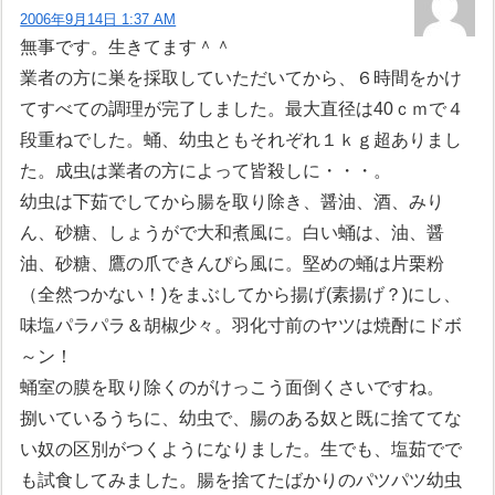
2006年9月14日 1:37 AM
無事です。生きてます＾＾
業者の方に巣を採取していただいてから、６時間をかけ
てすべての調理が完了しました。最大直径は40ｃｍで４
段重ねでした。蛹、幼虫ともそれぞれ１ｋｇ超ありまし
た。成虫は業者の方によって皆殺しに・・・。
幼虫は下茹でしてから腸を取り除き、醤油、酒、みり
ん、砂糖、しょうがで大和煮風に。白い蛹は、油、醤
油、砂糖、鷹の爪できんぴら風に。堅めの蛹は片栗粉
（全然つかない！)をまぶしてから揚げ(素揚げ？)にし、
味塩パラパラ＆胡椒少々。羽化寸前のヤツは焼酎にドボ
～ン！
蛹室の膜を取り除くのがけっこう面倒くさいですね。
捌いているうちに、幼虫で、腸のある奴と既に捨ててな
い奴の区別がつくようになりました。生でも、塩茹でで
も試食してみました。腸を捨てたばかりのパツパツ幼虫