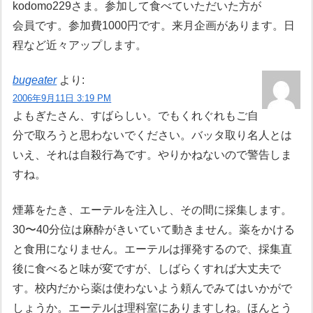
kodomo229さま。参加して食べていただいた方が
会員です。参加費1000円です。来月企画があります。日
程など近々アップします。
bugeater
より:
2006年9月11日 3:19 PM
よもぎたさん、すばらしい。でもくれぐれもご自
分で取ろうと思わないでください。バッタ取り名人とは
いえ、それは自殺行為です。やりかねないので警告しま
すね。
煙幕をたき、エーテルを注入し、その間に採集します。
30〜40分位は麻酔がきいていて動きません。薬をかける
と食用になりません。エーテルは揮発するので、採集直
後に食べると味が変ですが、しばらくすれば大丈夫で
す。校内だから薬は使わないよう頼んでみてはいかがで
しょうか。エーテルは理科室にありますしね。ほんとう