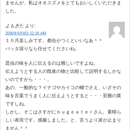
ませんが、私はオオスズメをとてもおいしくいただきま
した。
よもぎた
より:
2006年9月8日 12:26 AM
１０月楽しみです。都合がつくといいなあ＾＾
バッタ採りなら任せてくださいね。
昆虫の味を人に伝えるのは難しいですよね。
伝えようとする人の既食の物と比較して説明するしかな
いのですから・・・。
あの、一般的な？イナゴやカイコの蛹でさえ、いざその
味を言葉でうまく人に伝えようとすると・・・至難の業
ですしね。
しかし、そこはさすがにｂｕｇｅａｔｅｒさん。素晴ら
しい表現です。感服しました。と、言うより涎が止まり
ません＾＾