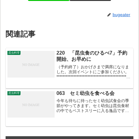
bugeater
関連記事
220 「昆虫食のひるべ7」予約
昆虫料理
開始、お早めに
（予約終了）おかげさまで満席になりま
した。次回イベントにご参加ください。
*********************************************「
昆虫食のひるべ7」のご案内
*************************...
063 セミ幼虫を食べる会
昆虫料理
今年も待ちに待ったセミ幼虫試食会の季
節がやってきます。セミ幼虫は昆虫食材
の中でもベストスリーに入る逸品です。
多数のご参加をお待ちしています。平和
島駅から公園まで歩き、暗くなって羽化
のため穴から出てくるセミ幼虫を採取し
ます。一定量採取したら近...