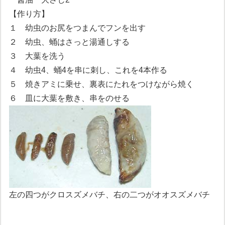
【作り方】
１ 幼虫のお尻をつまんでフンを出す
２ 幼虫、蛹はさっと湯通しする
３ 大葉を洗う
４ 幼虫4、蛹4を串に刺し、これを4本作る
５ 焼きアミに乗せ、裏表にたれをつけながら焼く
６ 皿に大葉を敷き、串をのせる
左の四つがクロスズメバチ、右の二つがオオスズメバチ