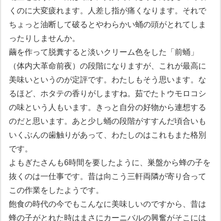
くのに大変疲れます。人差し指が痛くなります。それで
ちょっと油断して破るとやわらかい蛹の頭がとれてしま
ったりしませんか。
繭を作って脱糞すると淡いクリーム色をした「前蛹」
（体内大革命前夜）の段階になりますが、これが最高に
美味いというのが定評です。わたしもそう思います。な
るほど、ホタテの香りがしますね。茹でたトウモロコシ
の味という人もいます。きっと自分の好物から連想する
のだと思います。あと少し蛹の段階がすすんだ頃合いも
いくぶんの歯触りがあって、わたしのはこれもまた格別
です。
よもぎたさんも6時間を要したように、巣盤から蜂の子を
抜くのは一仕事です。昔は向こう三軒両隣が寄り合って
この作業をしたようです。
飽食の時代の今でもこんなに美味しいのですから、昔は
蜂の子がとれた時はまさにカーニバルの興奮がそこには