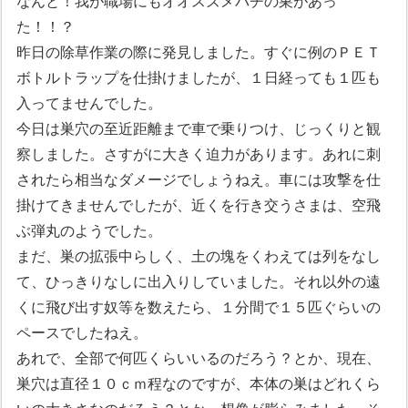
なんと！我が職場にもオオスズメバチの巣があっ
た！！？
昨日の除草作業の際に発見しました。すぐに例のＰＥＴ
ボトルトラップを仕掛けましたが、１日経っても１匹も
入ってませんでした。
今日は巣穴の至近距離まで車で乗りつけ、じっくりと観
察しました。さすがに大きく迫力があります。あれに刺
されたら相当なダメージでしょうねえ。車には攻撃を仕
掛けてきませんでしたが、近くを行き交うさまは、空飛
ぶ弾丸のようでした。
まだ、巣の拡張中らしく、土の塊をくわえては列をなし
て、ひっきりなしに出入りしていました。それ以外の遠
くに飛び出す奴等を数えたら、１分間で１５匹ぐらいの
ペースでしたねえ。
あれで、全部で何匹くらいいるのだろう？とか、現在、
巣穴は直径１０ｃｍ程なのですが、本体の巣はどれくら