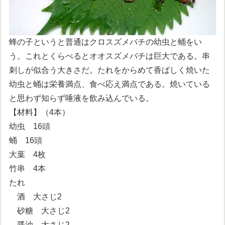
蜂の子というと普通はクロスズメバチの幼虫と蛹をい
う。これとくらべるとオオスズメバチは巨大である。串
刺しが似合う大きさだ。たれをからめて香ばしく焼いた
幼虫と蛹は栄養満点、食べ応え満点である。焼いている
と思わず知らず唾液を飲み込んでいる。
【材料】（4本）
幼虫 16頭
蛹 16頭
大葉 4枚
竹串 4本
たれ
酒 大さじ2
砂糖 大さじ2
醤油 大さじ2