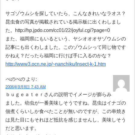
サゴゾウムシを探していたら、こんなきれいなラオス？
昆虫食の写真が掲載されている掲示板に出くわしまし
た。http://hp.jpdo.com/cc01/22/joyful.cgi?page=0
また、福岡県にもいるという、ヤシオオオサゾウムシの
記事にも出くわしました。このゾウムシって同じ物です
かねえ？だったら福岡に行けば手に入るのかな？
http://www3.ocn.ne.jp/~nanchiku/Insect-k-1.htm
べのべの
より:
2006年9月8日 7:43 AM
ｂｕｇｅａｔｅｒさんの説明でイメージが膨らみ
ました。幼虫が一番美味しそうですね。昆虫はイナゴの
佃煮くらいしか食べたことが無いのですが、この串焼き
は見た目にもそれほど抵抗を感じませんし、美味しそう
だと思います。