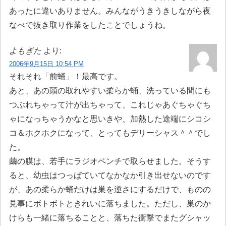
あったに違いありません。みんながうきうきしながら夜
なべで抜き取り作業をしたことでしょうね。
よもぎた
より:
2006年9月15日 10:54 PM
それそれ「前蛹」！最高です。
あと、あの頭の取れやすい柔らか蛹、洗っている間にも
つぶれちゃって汁が出ちゃって、これじゃあぐちゃぐち
ゃになっちゃうかなと思いきや、加熱した途端にシコシ
コ＆ホクホクになって、とってもデリーシャス＾＾でし
た。
繭の膜は、若手にラジオペンチで取らせました。そうす
ると、幼虫はつっぱていてなかなか引き出せないのです
が、あの柔らか蛹だけは巣を逆さにするだけで、ものの
見事にボトボトときれいに落ちました。ただし、巣のか
けらも一緒に落ちることと、落ちた衝撃でまたグシャッ