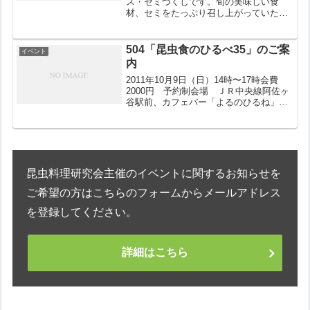
ス・セミづくしです。旬の美味しい食
材、セミをたっぷり召し上がっていただ
く好評の企画です。「メニュー」・セミ
のパエリア・セミの燻製・セミチョコ・
セミの親子串揚げ・セミスープ など※
504「昆虫食のひるべ35」のご案
イベント
材料の都合などで変更になる場...
内
2011年10月9日（日）14時〜17時会費
2000円 予約制会場 ＪＲ中央線阿佐ヶ
谷駅前、カフェバー「よるのひるね」※
このイベントに限り、個人用ペットボト
ル（飲物）をお持込いただけます。
*********************今月は餃子...
昆虫料理研究会主催のイベントに関するお知らせを
ご希望の方はこちらのフォームからメールアドレス
を登録してください。
詳細はこちら