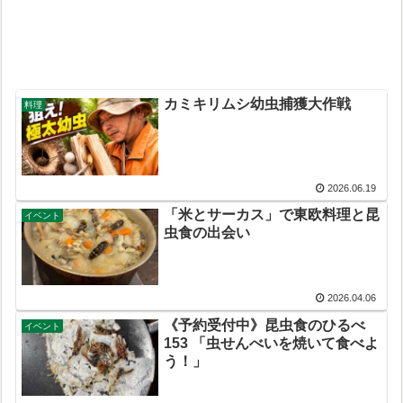
カミキリムシ幼虫捕獲大作戦
料理
2026.06.19
「米とサーカス」で東欧料理と昆
イベント
虫食の出会い
2026.04.06
《予約受付中》昆虫食のひるべ
イベント
153 「虫せんべいを焼いて食べよ
う！」