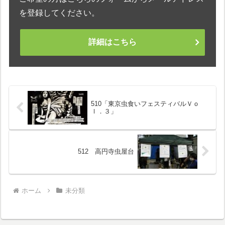
を登録してください。
詳細はこちら
510「東京虫食いフェスティバルＶｏ
ｌ．３」
512 高円寺虫屋台
ホーム
未分類