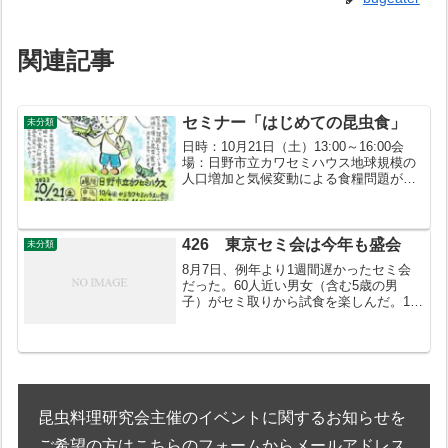
関連記事
セミナー「はじめての昆虫食」
未分類
日時：10月21日（土）13:00～16:00会
場：日野市立カワセミハウス地球規模の
人口増加と気候変動による食糧問題が緊
急の課題となっている今、栄養豊富で地
球に優しい「未来食」として世界的に注
目されている昆虫食について学びます
426 東京セミ会は今年も盛会
未分類
8月7日、例年より1週間遅かったセミ会
だった。60人近い男女（含む5歳の男
子）がセミ取りから試食を楽しんだ。1週
間遅かったので幼虫の出が心配だった
が、ストックも確保できるほど豊漁だっ
た。参加された皆さんお疲れさま。
昆虫料理研究会主催のイベントに関するお知らせを
ご希望の方はこちらのフォームからメールアドレス