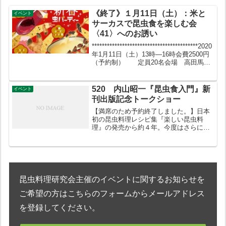
《終了》１月11日（土）：米と
イベント
サーカスで昆虫食を楽しむ会
〈41〉へのお誘い
******************************************2020
年1月11日（土）13時―16時会費2500円
（予約制） 定員20名会場 高田馬場
駅徒歩１分、獣肉酒家「米とサーカス」
新宿区高田馬場2-19-8*...
520 内山昭一『昆虫食入門』新
イベント
刊出版記念トークショー
【満席のため予約終了しました。】日本
初の昆虫料理レシピ集『楽しい昆虫料
理』の発売から約４年。今度はさらに多
くの人に楽しんでもらえるようにと、
『昆虫食入門』を平凡社新書より発
売！ さまざまなアプローチで昆虫食の
魅力に迫る本書は、食への新たな扉...
昆虫料理研究会主催のイベントに関するお知らせを
ご希望の方はこちらのフォームからメールアドレス
を登録してください。