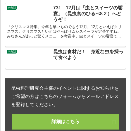
731 12月は「虫とスイーツの饗
未分類
宴」（昆虫食のひるべ8２）へど
うぞ！
「クリスマス特集」今年も早いものでもう12月。12月といえばクリ
スマス。クリスマスといえばやっぱりムシスイーツが定番ですね。
みなさんがあっと驚くメニューを考案中。虫とスイーツの饗宴で
す。お早めにご予約ください。2015年1２月１３日（日）1...
昆虫は食材だ！ 身近な虫を採っ
未分類
て食べよう
昆虫料理研究会主催のイベントに関するお知らせを
ご希望の方はこちらのフォームからメールアドレス
を登録してください。
詳細はこちら