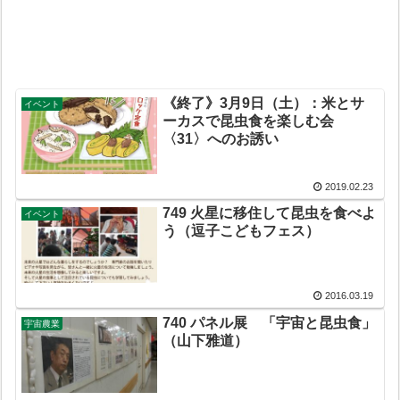
《終了》3月9日（土）：米とサ
イベント
ーカスで昆虫食を楽しむ会
〈31〉へのお誘い
2019.02.23
749 火星に移住して昆虫を食べよ
イベント
う（逗子こどもフェス）
2016.03.19
740 パネル展 「宇宙と昆虫食」
宇宙農業
（山下雅道）