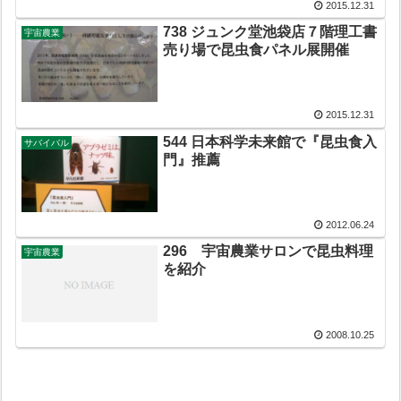
2015.12.31
738 ジュンク堂池袋店７階理工書
宇宙農業
売り場で昆虫食パネル展開催
2015.12.31
544 日本科学未来館で『昆虫食入
サバイバル
門』推薦
2012.06.24
296 宇宙農業サロンで昆虫料理
宇宙農業
を紹介
2008.10.25