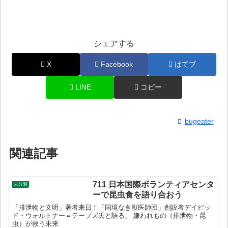
シェアする
X
Facebook
はてブ
LINE
コピー
bugeater
関連記事
711 日本国際ボランティアセンタ
未分類
ーで昆虫食を語り合おう
「排泄物と文明」著者来日！「国境なき獣医師団」創設者デイビッ
ド・ウォルトナー＝テーブズ氏と語る、 嫌われもの（排泄物・昆
虫）が救う未来