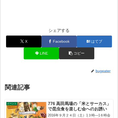
シェアする
X
Facebook
はてブ
LINE
コピー
bugeater
関連記事
776 高田馬場の「米とサーカス」
イベント
で昆虫食を楽しむ会へのお誘い
2016年９月２４日（土）1３時―1６時会