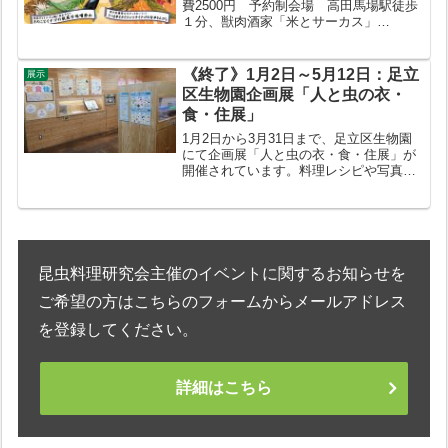
費2500円 予約制会場 高田馬場駅徒歩
１分、獣肉酒家「米とサーカス」
******************************************［メ
ニュー予定］※材料の都合で変更になる
場合...
《終了》1月2日～5月12日：足立
展示
区生物園企画展「人と虫の衣・
食・住展」
1月2日から3月31日まで、足立区生物園
にて企画展「人と虫の衣・食・住展」が
開催されています。料理レシピや写真等
提供しています。小さなコーナーですが
充実した展示になっています。お近くの
方は寄ってみてはいかがでしょうか。
昆虫料理研究会主催のイベントに関するお知らせを
ご希望の方はこちらのフォームからメールアドレス
を登録してください。
詳細はこちら