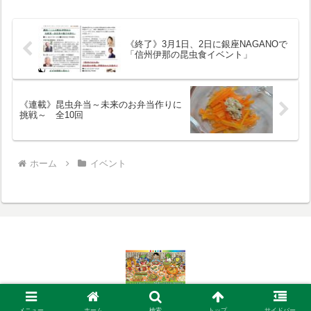
《終了》3月1日、2日に銀座NAGANOで
「信州伊那の昆虫食イベント」
《連載》昆虫弁当～未来のお弁当作りに
挑戦～ 全10回
ホーム
イベント
© 2005 昆虫食を楽しもう！ | 内山昭一が主宰する昆虫料理研究会.
メニュー
ホーム
検索
トップ
サイドバー