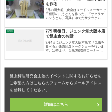
を作る
2月の明大前虫食会はヌードルメーカーで
三種類の虫うどんを作った。「サクラケ
ムシうどん」写真右ゆでたサクラケムシ
の中身とコチニール少々を小麦粉に混ぜ
た生地「カイコうどん」写真中央カイコ
蛹を粉状にし、桑の葉パウダーも加えて
775 明後日、ジュンク堂大阪本店
未分類
小麦粉に混ぜた生地「タ...
で昆虫食のお話
9月4日にジュンク堂大阪本店で『昆虫を
食べる』発売記念トークショーを行いま
す。15時より、当店3階喫茶コーナーに
て開催。入場無料。電話でのご予約も承
っております。詳しくは下記をごらんく
ださい。
昆虫料理研究会主催のイベントに関するお知らせを
ご希望の方はこちらのフォームからメールアドレス
を登録してください。
詳細はこちら