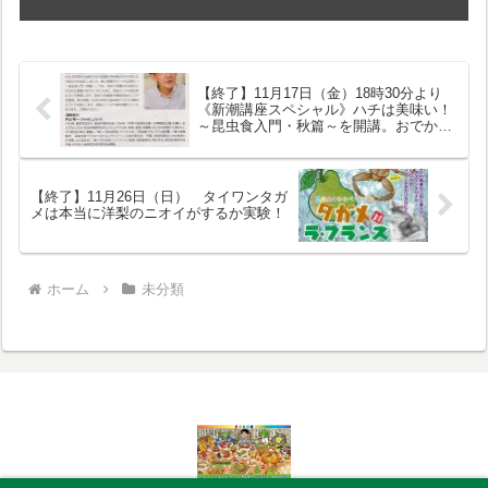
【終了】11月17日（金）18時30分より
《新潮講座スペシャル》ハチは美味い！
～昆虫食入門・秋篇～を開講。おでかけ
ください。
【終了】11月26日（日） タイワンタガ
メは本当に洋梨のニオイがするか実験！
ホーム
未分類