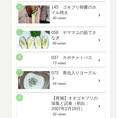
145 ゴキブリ卵嚢のホ
イル焼き
90 views
058 ヤママユの茹でさ
なぎ
89 views
037 カボチャミバエ
73 views
073 青虫入りヨーグル
ト
69 views
【再掲】オオゴキブリの
採集と試食（初出：
2007年2月19日）
69 views