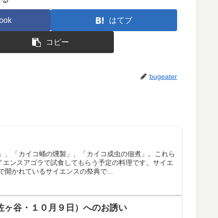
ook
はてブ
コピー
bugeater
」、「カイコ蛹の燻製」、「カイコ成虫の佃煮」。これら
サイエンスアゴラで試食してもらう予定の料理です。サイエ
開かれているサイエンスの祭典で...
阿佐ヶ谷・１０月９日）へのお誘い