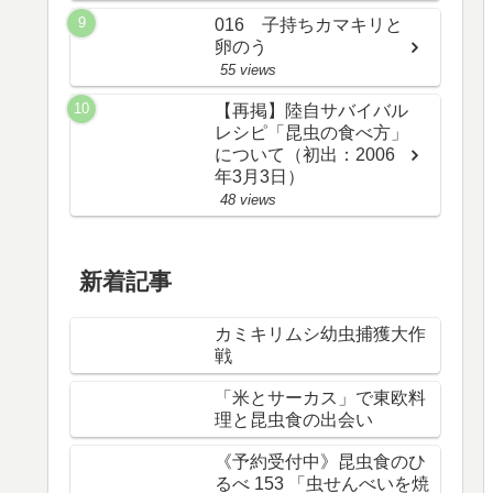
016 子持ちカマキリと
卵のう
55 views
【再掲】陸自サバイバル
レシピ「昆虫の食べ方」
について（初出：2006
年3月3日）
48 views
新着記事
カミキリムシ幼虫捕獲大作
戦
「米とサーカス」で東欧料
理と昆虫食の出会い
《予約受付中》昆虫食のひ
るべ 153 「虫せんべいを焼