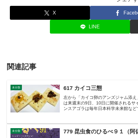
X
Faceb
LINE
関連記事
617 カイコ三態
未分類
左から「カイコ卵のアンズジャム添え
は来週末の9日、10日に開催される
ンスアゴラは毎年日本科学未来館などで
779 昆虫食のひるべ９１（
未分類