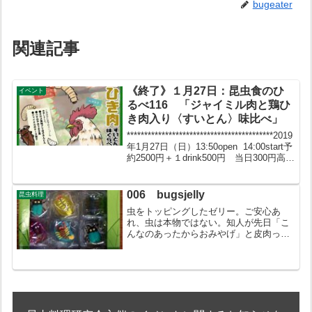
bugeater
関連記事
《終了》１月27日：昆虫食のひ
イベント
るべ116 「ジャイミル肉と鶏ひ
き肉入り〈すいとん〉味比べ」
******************************************2019
年1月27日（日）13:50open 14:00start予
約2500円＋１drink500円 当日300円高
定員10名会場 ＪＲ中央線阿佐ヶ谷...
006 bugsjelly
昆虫料理
虫をトッピングしたゼリー。ご安心あ
れ、虫は本物ではない。知人が先日「こ
んなのあったからおみやげ」と皮肉っぽ
く笑って渡してくれた。こういう趣向は
アメリカ的だが、裏側を見るとこれがな
んと中国製なのに驚く。昆虫料理のメッ
カだというのに。香港あたり...