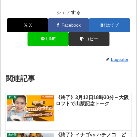
シェアする
X
Facebook
はてブ
LINE
コピー
bugeater
関連記事
《終了》3月12日18時30分～大阪
未分類
ロフトで出版記念トーク
《終了》イナゴvs.ハチノコ ど
未分類