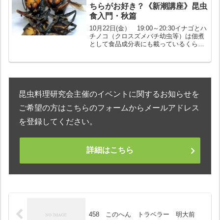
ちらがお好き？《新潮講座》昆虫
食入門・秋篇
10月22日(金） 19:00～20:30イナゴとハ
チノコ（クロスズメバチ幼虫等）は佃煮
として食品成分表にも載っているくらい
で、昆虫食界の両横綱と言っても過言で
はありません。両者にはそれぞれの得意
技があります。たとえばイナゴは「高タ
ンパク低...
昆虫料理研究会主催のイベントに関するお知らせを
ご希望の方はこちらのフォームからメールアドレス
を登録してください。
詳細はこちら
458 このへん トラベラー 明大前