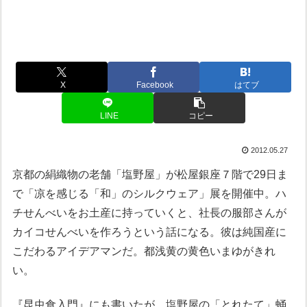
X
Facebook
はてブ
LINE
コピー
2012.05.27
京都の絹織物の老舗「塩野屋」が松屋銀座７階で29日ま
で「凉を感じる「和」のシルクウェア」展を開催中。ハ
チせんべいをお土産に持っていくと、社長の服部さんが
カイコせんべいを作ろうという話になる。彼は純国産に
こだわるアイデアマンだ。都浅黄の黄色いまゆがきれ
い。
『昆虫食入門』にも書いたが、塩野屋の「とれたて」蛹