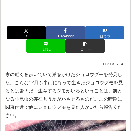
X
Facebook
はてブ
LINE
コピー
2008.12.14
家の近くを歩いていて巣をかけたジョロウグモを発見し
た。こんな12月も半ばになって生きたジョロウグモを見
るとは驚きだ。生存するクモがいるということは、餌と
なる小昆虫の存在もうかがわさせるものだ。この時期に
関東付近で他にジョロウグモを見た人がいたら報告くだ
さい。