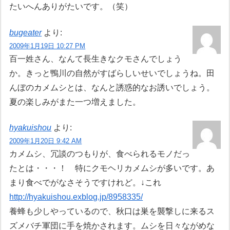
たいへんありがたいです。（笑）
bugeater
より:
2009年1月19日 10:27 PM
百一姓さん、なんて長生きなクモさんでしょう
か。きっと鴨川の自然がすばらしいせいでしょうね。田
んぼのカメムシとは、なんと誘惑的なお誘いでしょう。
夏の楽しみがまた一つ増えました。
hyakuishou
より:
2009年1月20日 9:42 AM
カメムシ、冗談のつもりが、食べられるモノだっ
たとは・・・！ 特にクモヘリカメムシが多いです。あ
まり食べでがなさそうですけれど。↓これ
http://hyakuishou.exblog.jp/8958335/
養蜂も少しやっているので、秋口は巣を襲撃しに来るス
ズメバチ軍団に手を焼かされます。ムシを日々ながめな