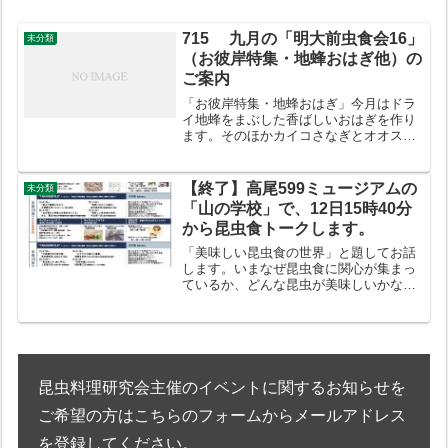
715 九月の「明大前虫食会16」
未分類
（お彼岸特集・地蜂おはぎ他）の
ご案内
「お彼岸特集・地蜂おはぎ」今月はドラ
イ地蜂をまぶした香ばしいおはぎを作り
ます。そのほかカイコさなぎとオオスズ
メバチ成虫でダシを取った吸い物と、焼
いた秋茄子にオオスズメバチの幼虫・さ
なぎをのせて田楽味噌でいただきます。
【終了】高尾599ミュージアムの
未分類
2015年９月27日（日...
「山の学校」で、12日15時40分
から昆虫食トークします。
「美味しい昆虫食の世界」と題してお話
します。いまなぜ昆虫食に関心が集まっ
ているか、どんな昆虫が美味しいかな
ど、昆虫食の今を語り尽くします。お気
軽におでかけください。高尾599ミュー
ジアムHP
昆虫料理研究会主催のイベントに関するお知らせを
ご希望の方はこちらのフォームからメールアドレス
を登録してください。