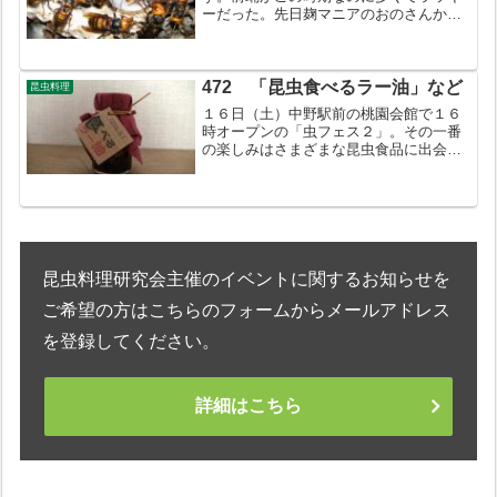
ーだった。先日麹マニアのおのさんから
いただいた塩麹に漬け込む。豆腐は１週
間ほどでチーズ様になるという。麹菌が
スズメバチをどうするか。初めてなので
ドキドキ感が強い。大いに楽...
472 「昆虫食べるラー油」など
昆虫料理
１６日（土）中野駅前の桃園会館で１６
時オープンの「虫フェス２」。その一番
の楽しみはさまざまな昆虫食品に出会え
ることだ。「昆虫食べるラー油漬け」は
味はもちろん器や包装にも凝っている。
アリ、セミ、カイコ、サクサン、タケム
シ、タガメなど多彩な虫を...
昆虫料理研究会主催のイベントに関するお知らせを
ご希望の方はこちらのフォームからメールアドレス
を登録してください。
詳細はこちら