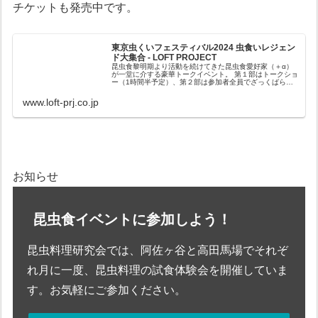
チケットも発売中です。
東京虫くいフェスティバル2024 虫食いレジェン
ド大集合 - LOFT PROJECT
昆虫食黎明期より活動を続けてきた昆虫食愛好家（＋α）
が一堂に介する豪華トークイベント。 第１部はトークショ
ー（1時間半予定）、第２部は参加者全員でざっくばらん
に交流会！ 数量限定の特別虫料理や、豪華プレゼント抽選
会、各種
www.loft-prj.co.jp
お知らせ
昆虫食イベントに参加しよう！
昆虫料理研究会では、阿佐ヶ谷と高田馬場でそれぞ
れ月に一度、昆虫料理の試食体験会を開催していま
す。お気軽にご参加ください。