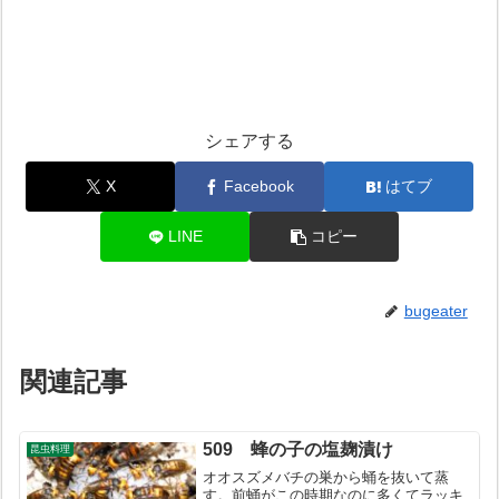
シェアする
X
Facebook
はてブ
LINE
コピー
bugeater
関連記事
509 蜂の子の塩麹漬け
昆虫料理
オオスズメバチの巣から蛹を抜いて蒸
す。前蛹がこの時期なのに多くてラッキ