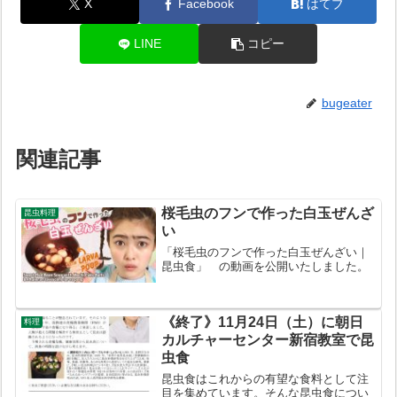
X
Facebook
はてブ
LINE
コピー
bugeater
関連記事
桜毛虫のフンで作った白玉ぜんざ
昆虫料理
い
「桜毛虫のフンで作った白玉ぜんざい｜
昆虫食」 の動画を公開いたしました。
《終了》11月24日（土）に朝日
料理
カルチャーセンター新宿教室で昆
虫食
昆虫食はこれからの有望な食料として注
目を集めています。そんな昆虫食につい