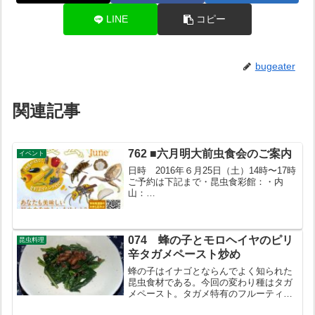
LINE
コピー
bugeater
関連記事
762 ■六月明大前虫食会のご案内
イベント
日時 2016年６月25日（土）14時〜17時
ご予約は下記まで・昆虫食彩館：・内
山：
entomophagy@shichigatsudo.co.jp※添
付パンフのQRコードでもお申し込みいた
だけます。*********************...
074 蜂の子とモロヘイヤのピリ
昆虫料理
辛タガメペースト炒め
蜂の子はイナゴとならんでよく知られた
昆虫食材である。今回の変わり種はタガ
メペースト。タガメ特有のフルーティー
な味と香りが売りである。つまみとして