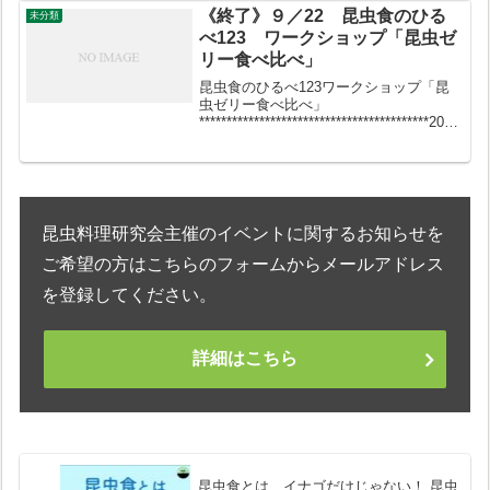
って食べたことある?」「イナゴとかハチ
《終了》９／22 昆虫食のひる
未分類
の子はおいしかった...
べ123 ワークショップ「昆虫ゼ
リー食べ比べ」
昆虫食のひるべ123ワークショップ「昆
虫ゼリー食べ比べ」
******************************************2019
年９月22日（日）13:50open 14:00start予
約2500円＋１drink500...
昆虫料理研究会主催のイベントに関するお知らせを
ご希望の方はこちらのフォームからメールアドレス
を登録してください。
詳細はこちら
昆虫食とは イナゴだけじゃない！ 昆虫